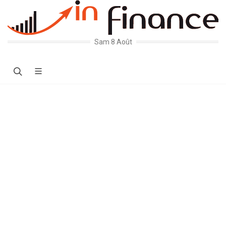
Sam 8 Août