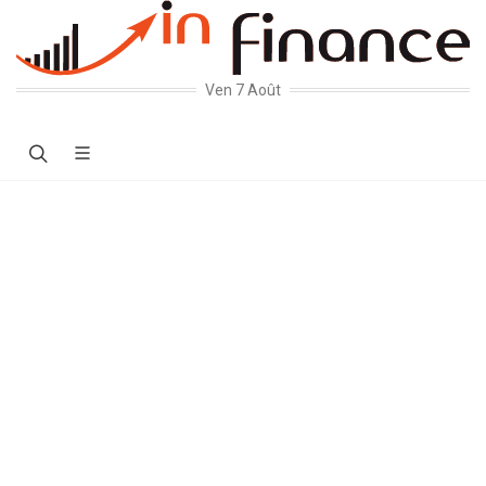
Ven 7 Août