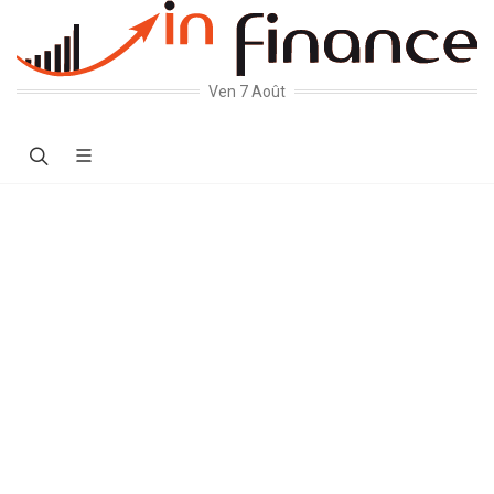
Ven 7 Août