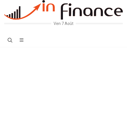
Ven 7 Août