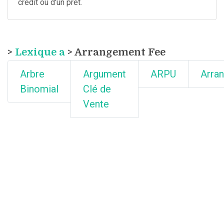
crédit ou d'un prêt.
>
Lexique a
> Arrangement Fee
Arbre
Argument
ARPU
Arra
Binomial
Clé de
Vente