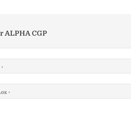
er ALPHA CGP
L
*
AGE
*