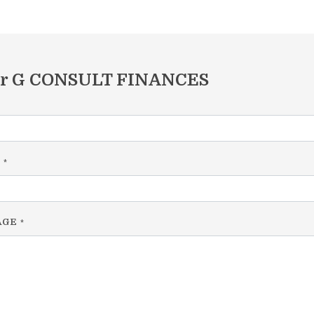
er G CONSULT FINANCES
L
*
AGE
*