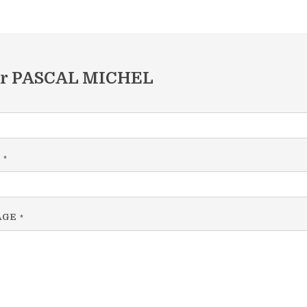
er PASCAL MICHEL
L
*
AGE
*