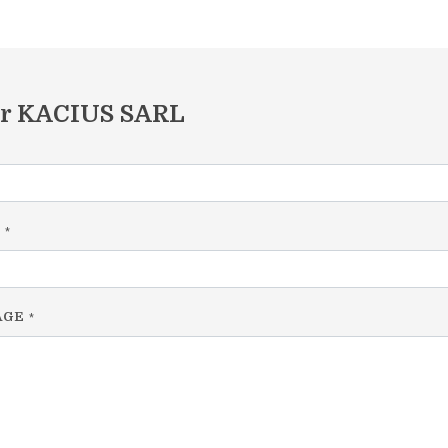
er KACIUS SARL
L
*
AGE
*