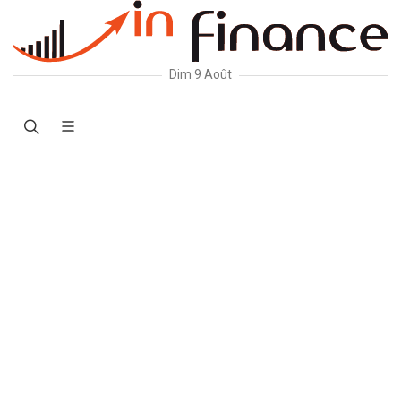
Dim 9 Août