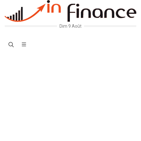
Dim 9 Août