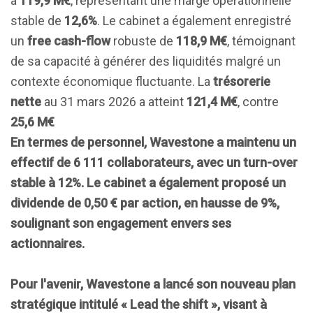
à
119,9 M€
, représentant une marge opérationnelle
stable de
12,6%
. Le cabinet a également enregistré
un
free cash-flow
robuste de
118,9 M€
, témoignant
de sa capacité à générer des liquidités malgré un
contexte économique fluctuante. La
trésorerie
nette
au 31 mars 2026 a atteint
121,4 M€
, contre
25,6 M€
En termes de personnel, Wavestone a maintenu un
effectif de
6 111 collaborateurs
, avec un turn-over
stable à
12%
. Le cabinet a également proposé un
dividende de
0,50 € par action
, en hausse de
9%
,
soulignant son engagement envers ses
actionnaires.
Pour l'avenir, Wavestone a lancé son nouveau plan
stratégique intitulé
« Lead the shift »
, visant à