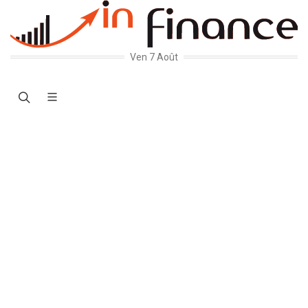
Ven 7 Août