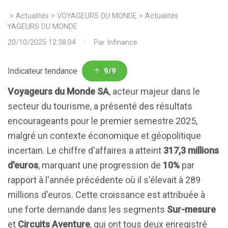
>
Actualités
>
VOYAGEURS DU MONDE
>
Actualités
VOYAGEURS DU MONDE
20/10/2025 12:38:04
Par
Infinance
Indicateur tendance
9/9
Voyageurs du Monde SA
, acteur majeur dans le
secteur du tourisme, a présenté des résultats
encourageants pour le premier semestre 2025,
malgré un contexte économique et géopolitique
incertain. Le chiffre d'affaires a atteint
317,3 millions
d'euros
, marquant une progression de
10%
par
rapport à l'année précédente où il s'élevait à 289
millions d'euros. Cette croissance est attribuée à
une forte demande dans les segments
Sur-mesure
et
Circuits Aventure
, qui ont tous deux enregistré