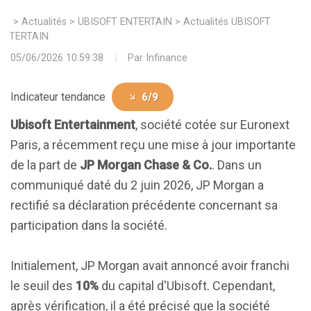
>
Actualités
>
UBISOFT ENTERTAIN
>
Actualités UBISOFT
ENTERTAIN
05/06/2026 10:59:38
Par
Infinance
Indicateur tendance
6/9
Ubisoft Entertainment
, société cotée sur Euronext
Paris, a récemment reçu une mise à jour importante
de la part de
JP Morgan Chase & Co.
. Dans un
communiqué daté du 2 juin 2026, JP Morgan a
rectifié sa déclaration précédente concernant sa
participation dans la société.
Initialement, JP Morgan avait annoncé avoir franchi
le seuil des
10%
du capital d'Ubisoft. Cependant,
après vérification, il a été précisé que la société