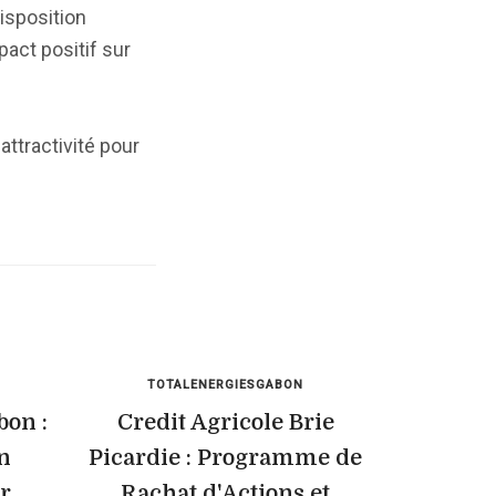
isposition
pact positif sur
attractivité pour
TOTALENERGIESGABON
bon :
Credit Agricole Brie
n
Picardie : Programme de
r
Rachat d'Actions et