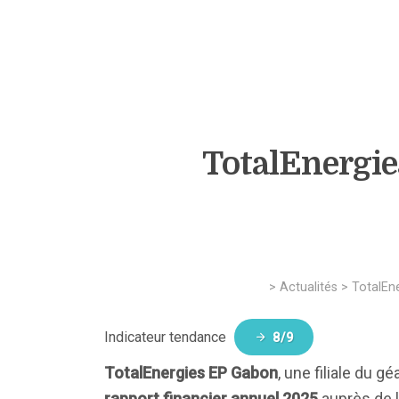
TotalEnergie
>
Actualités
>
TotalEn
Indicateur tendance
8/9
TotalEnergies EP Gabon
, une filiale du 
rapport financier annuel 2025
auprès de l