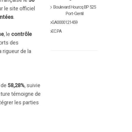
Boulevard Hourcq BP 525
le site officiel
Port-Gentil
entées
.
GA0000121459
EC.PA
se
, le
contrôle
ports des
 rigueur de la
n de
58,28%
, suivie
cture témoigne de
égrer les parties