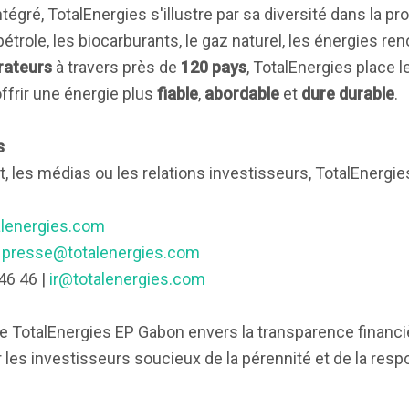
gré, TotalEnergies s'illustre par sa diversité dans la pro
étrole, les biocarburants, le gaz naturel, les énergies re
rateurs
à travers près de
120 pays
, TotalEnergies place
offrir une énergie plus
fiable
,
abordable
et
dure durable
.
s
iat, les médias ou les relations investisseurs, TotalEnerg
alenergies.com
|
presse@totalenergies.com
 46 46 |
ir@totalenergies.com
TotalEnergies EP Gabon envers la transparence financiè
es investisseurs soucieux de la pérennité et de la respo