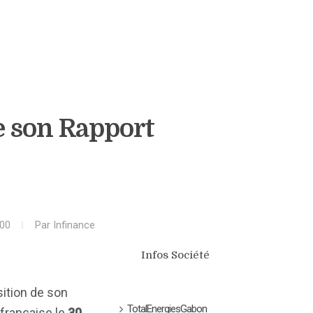
e son Rapport
:00
Par
Infinance
Infos Société
sition de son
TotalEnergiesGabon
 française le
30