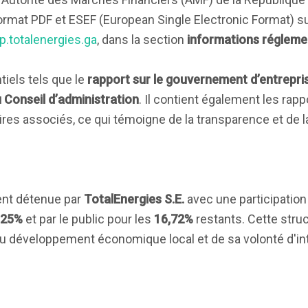
ormat PDF et ESEF (European Single Electronic Format) sur 
.totalenergies.ga
, dans la section
informations réglem
iels tels que le
rapport sur le gouvernement d’entrepri
 Conseil d’administration
. Il contient également les rap
s associés, ce qui témoigne de la transparence et de la
ent détenue par
TotalEnergies S.E.
avec une participatio
25%
et par le public pour les
16,72%
restants. Cette stru
u développement économique local et de sa volonté d'int