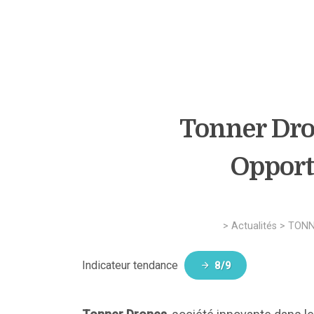
Tonner Dron
Opport
>
Actualités
>
TONN
Indicateur tendance
8/9