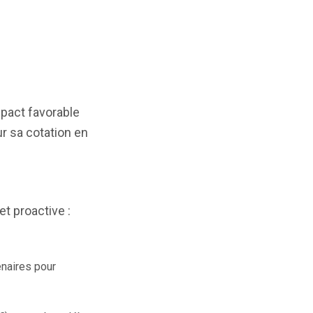
mpact favorable
ur sa cotation en
t proactive :
enaires pour