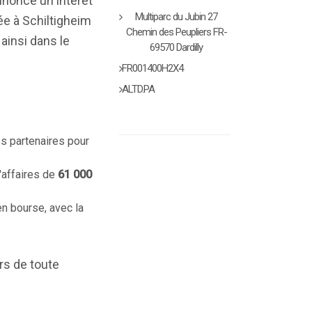
nnoncé un intérêt
Multiparc du Jubin 27
ée à Schiltigheim
Chemin des Peupliers FR-
 ainsi dans le
69570 Dardilly
FR001400H2X4
ALTD.PA
es partenaires pour
d'affaires de
61 000
en bourse, avec la
rs de toute