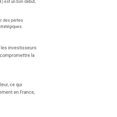
€) est un bon début,
ser des pertes
stratégiques.
r les investisseurs
s compromettre la
eur, ce qui
pement en France,