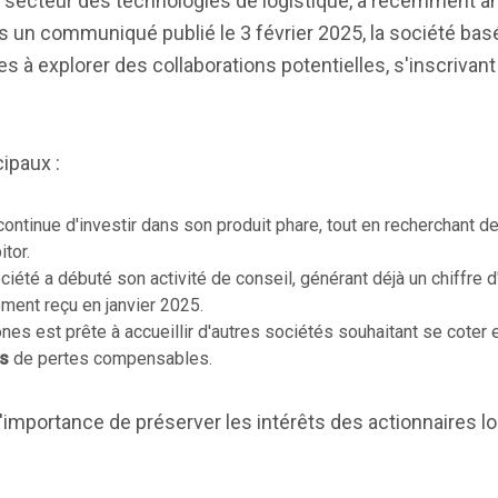
e secteur des technologies de logistique, a récemment a
s un communiqué publié le 3 février 2025, la société bas
es à explorer des collaborations potentielles, s'inscrivant
cipaux :
ntinue d'investir dans son produit phare, tout en recherchant d
itor.
iété a débuté son activité de conseil, générant déjà un chiffre 
ement reçu en janvier 2025.
es est prête à accueillir d'autres sociétés souhaitant se coter 
os
de pertes compensables.
'importance de préserver les intérêts des actionnaires lo