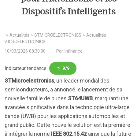
Dispositifs Intelligents
>
Actualités
>
STMICROELECTRONICS
>
Actualités
STMICROELECTRONICS
10/03/2026 08:30:00
Par
Infinance
Indicateur tendance
9/9
STMicroelectronics
, un leader mondial des
semiconducteurs, a annoncé le lancement de sa
nouvelle famille de puces
ST64UWB
, marquant une
avancée significative dans la technologie ultra-large
bande (UWB) pour les applications automobiles et
grand public. Cette nouvelle solution est la première
à intégrer la norme
IEEE 802.15.4z
ainsi que la future