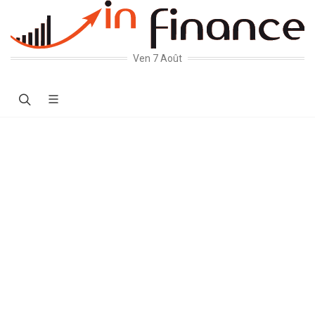
Ven 7 Août