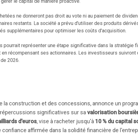
r gérer le capital de manière proactive.
hetées ne donneront pas droit au vote ni au paiement de dividend
nnaires restants. La société a prévu d'utiliser des produits dériv
tés supplémentaires pour optimiser les coûts d'acquisition.
 pourrait représenter une étape significative dans la stratégie f
ut en récompensant ses actionnaires. Les investisseurs suivront 
e de 2026.
 de la construction et des concessions, annonce un prog
s répercussions significatives sur sa
valorisation boursiè
illiards d'euros
, vise à racheter jusqu'à
10 % du capital s
 confiance affirmée dans la solidité financière de l'entrep