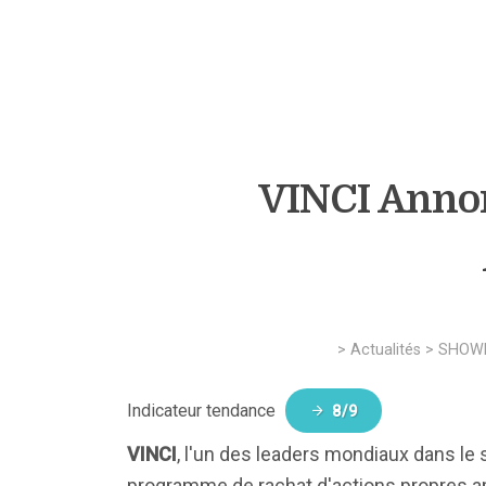
VINCI Annon
>
Actualités
>
SHOW
Indicateur tendance
8/9
VINCI
, l'un des leaders mondiaux dans l
programme de rachat d'actions propres a