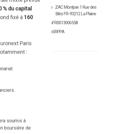
ZAC Montjoie 1 Rue des
0 % du capital
Blés FR-93212 La Plaine
fond fixé à
160
FR0013006558
SRP.PA
uronext Paris
notamment :
nariat.
anciers.
era soumis à
ion boursière de