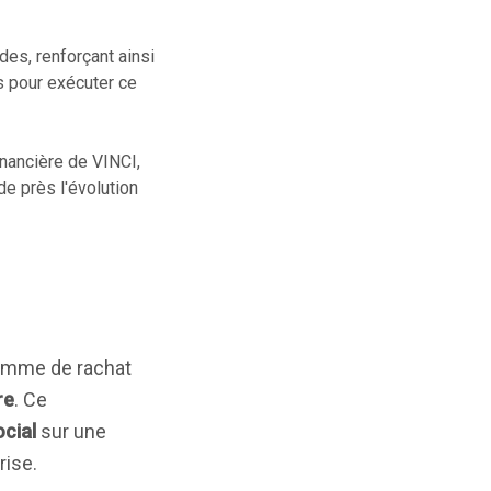
es, renforçant ainsi
és pour exécuter ce
inancière de VINCI,
de près l'évolution
ramme de rachat
re
. Ce
ocial
sur une
rise.