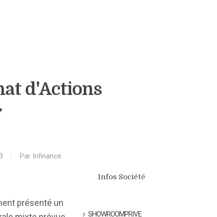
at d'Actions
7
3
Par
Infinance
Infos Société
mment présenté un
SHOWROOMPRIVE
rale mixte prévue