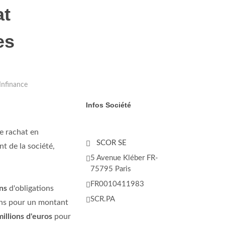
ec nos partenaires
at
vous leur avez
 plus
es
EPTER TOUT
Infinance
Infos Société
e rachat en
SCOR SE
t de la société,
5 Avenue Kléber FR-
75795 Paris
FR0010411983
ns
d'obligations
SCR.PA
ions pour un montant
illions d'euros
pour