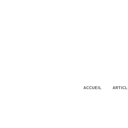
ACCUEIL
ARTIC
Ce site Web 
Nous utilisons des