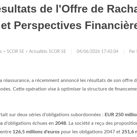
galement des informations sur votre utilisation de notre site av
ultats de l'Offre de Rach
'analyse qui peuvent les combiner avec d'autres informations que 
 ont collectées lors de votre utilisation de leurs services.
En savoir
 et Perspectives Financièr
LES PARTENAIRES
(1910) →
 DÉTAILS
ACC
s
>
SCOR SE
>
Actualités SCOR SE
04/06/2026 17:42:04
Par
la réassurance, a récemment annoncé les résultats de son offre d
ées. Cette opération vise à optimiser la structure de financemen
rtait sur deux séries d'obligations subordonnées :
EUR 250 millio
ns
d'obligations échues en
2048
. La société a reçu des proposit
i entre
126,5 millions d'euros
pour les obligations 2047 et
251,6 m