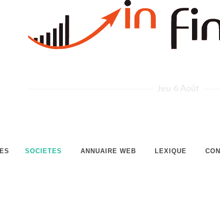
Jeu 6 Août
LES
SOCIETES
ANNUAIRE WEB
LEXIQUE
CON
utilise des cookies
 cookies pour personnaliser le contenu, les publicités et analyser 