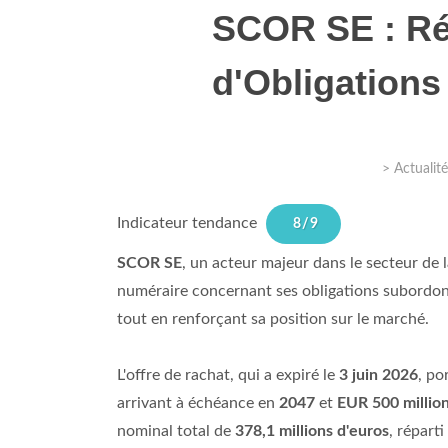
Nous partageons é
SCOR SE : Rés
de publicité et d
fournies ou qu'ils
d'Obligations
AFFICHER TOUS 
AFFICHER LES
>
Actualité
Indicateur tendance
8/9
SCOR SE
, un acteur majeur dans le secteur de 
numéraire concernant ses obligations subordonn
tout en renforçant sa position sur le marché.
L'offre de rachat, qui a expiré le
3 juin 2026
, po
arrivant à échéance en
2047
et
EUR 500 millio
nominal total de
378,1 millions d'euros
, répart