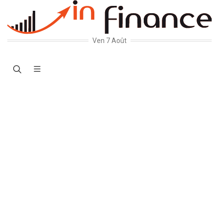
Ven 7 Août