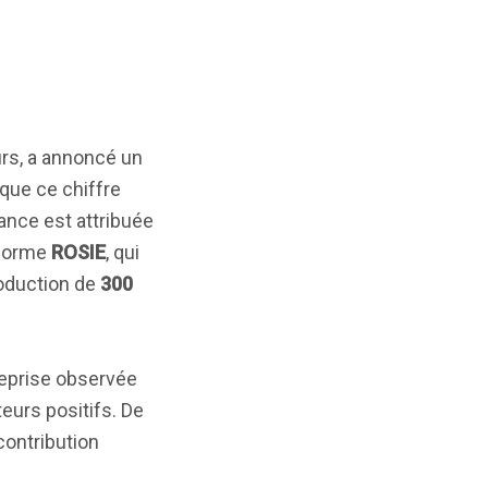
rs, a annoncé un
 que ce chiffre
ance est attribuée
eforme
ROSIE
, qui
roduction de
300
 reprise observée
eurs positifs. De
contribution