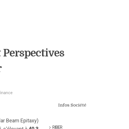
 Perspectives
r
finance
Infos Société
ar Beam Epitaxy)
RIBER
, s'élevant à
40,3