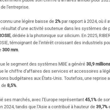
de l'entreprise.
 a connu une légère baisse de
2%
par rapport à 2024, où il a
e résultat d'une activité soutenue dans les systèmes de 
ROSIE
, dédiée à la photonique sur silicium. En 2025, RIBE
, témoignant de l'intérêt croissant des industriels pou
de
300 mm
.
èle que le segment des systèmes MBE a généré
30,9 million
que le chiffre d'affaires des services et accessoires a l
ctions budgétaires aux États-Unis. Toutefois, une reprise 
n de
8,5%
.
fié ses marchés, avec l'Europe représentant
45,1%
de son
en 2024, tandis que l'Asie a contribué à hauteur de
39,7%
e