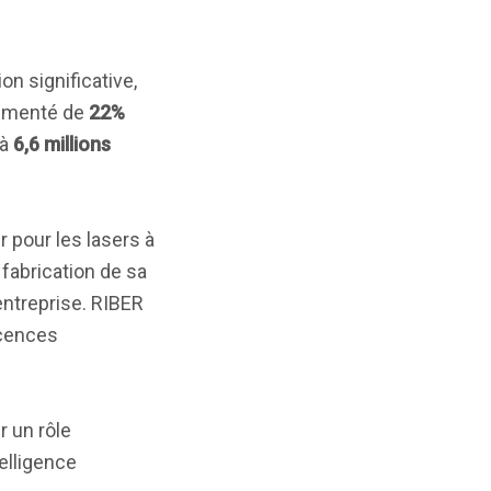
n significative,
ugmenté de
22%
à
6,6 millions
 pour les lasers à
 fabrication de sa
entreprise. RIBER
icences
r un rôle
elligence