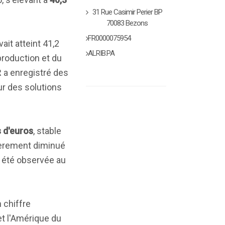
31 Rue Casimir Perier BP
70083 Bezons
FR0000075954
vait atteint 41,2
ALRIB.PA
production et du
R a enregistré des
r des solutions
s d'euros
, stable
égèrement diminué
a été observée au
 chiffre
t l'Amérique du