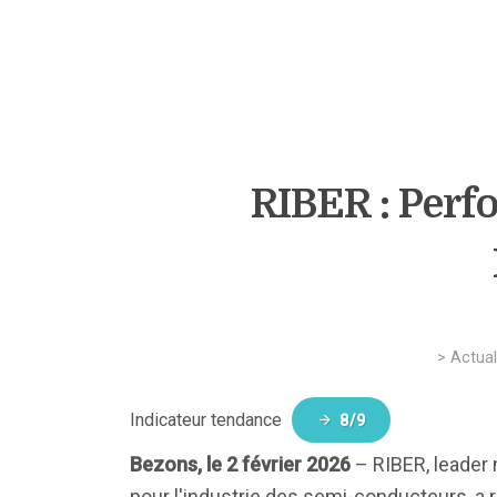
RIBER : Perf
>
Actual
Indicateur tendance
8/9
Bezons, le 2 février 2026
– RIBER, leader
pour l'industrie des semi-conducteurs, a 