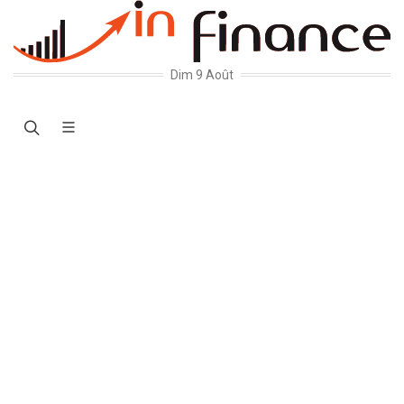
Dim 9 Août