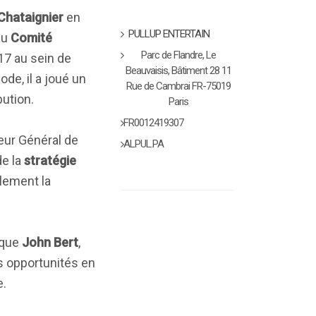
Chataignier
en
PULLUP ENTERTAIN
au
Comité
Parc de Flandre, Le
17 au sein de
Beauvaisis, Bâtiment 28 11
ode, il a joué un
Rue de Cambrai FR-75019
bution.
Paris
FR0012419307
teur Général de
ALPUL.PA
de la
stratégie
lement la
 que
John Bert
,
s opportunités en
e.