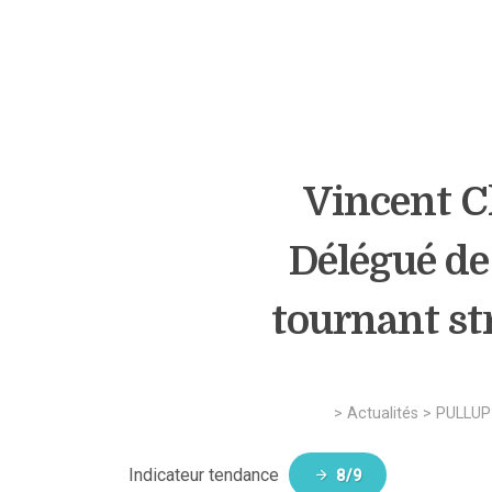
Vincent C
Délégué de
tournant s
>
Actualités
>
PULLUP
Indicateur tendance
8/9