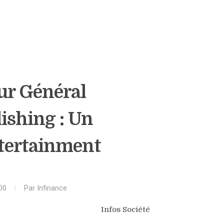
ur Général
ishing : Un
tertainment
00
Par
Infinance
Infos Société