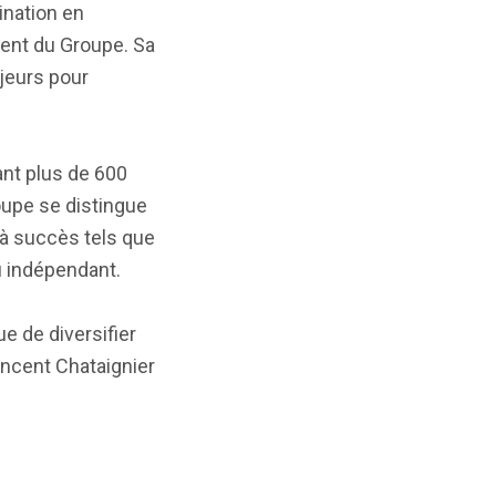
ination en
ment du Groupe. Sa
jeurs pour
ant plus de 600
oupe se distingue
 à succès tels que
eu indépendant.
e de diversifier
incent Chataignier