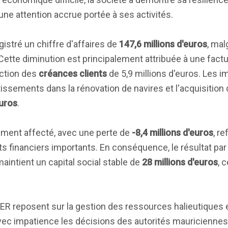
ne attention accrue portée à ses activités.
stré un chiffre d'affaires de
147,6 millions d'euros
, mal
 Cette diminution est principalement attribuée à une fact
uction des
créances clients
de 5,9 millions d'euros. Les i
stissements dans la rénovation de navires et l'acquisitio
euros
.
rement affecté, avec une perte de
-8,4 millions d'euros
, re
s financiers importants. En conséquence, le résultat par 
maintient un capital social stable de
28 millions d'euros
, 
 reposent sur la gestion des ressources halieutiques et
vec impatience les décisions des autorités mauriciennes