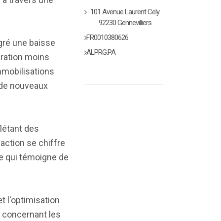
101 Avenue Laurent Cely
92230 Gennevilliers
FR0010380626
gré une baisse
ALPRG.PA
uration moins
mmobilisations
n de nouveaux
flétant des
action se chiffre
ce qui témoigne de
 l'optimisation
 concernant les