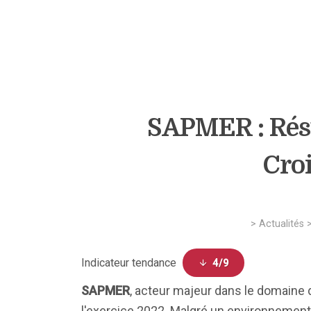
SAPMER : Résu
Croi
>
Actualités
Indicateur tendance
4/9
SAPMER
, acteur majeur dans le domaine 
l'exercice 2022. Malgré un environnement 