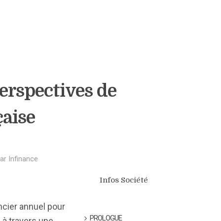
erspectives de
çaise
ar
Infinance
Infos Société
ncier annuel pour
PROLOGUE
 à travers une