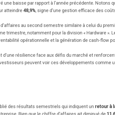
ré une baisse par rapport à l'année précédente. Notons q
r atteindre
48,9%
, signe d'une gestion efficace des coût
re d'affaires au second semestre similaire à celui du prem
me trimestre, notamment pour la division « Hardware ». 
entabilité opérationnelle et la génération de cash-flow pos
 d'une résilience face aux défis du marché et renforcent
nvestisseurs peuvent voir ces développements comme un
ié des résultats semestriels qui indiquent un
retour à l
treprise. Bien que le chiffre d'affaires ait diminué de
11,