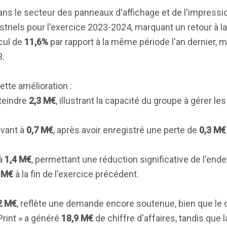
dans le secteur des panneaux d'affichage et de l'impress
triels pour l'exercice 2023-2024, marquant un retour à la 
ecul de
11,6%
par rapport à la même période l'an dernier, 
3.
ette amélioration :
teindre
2,3 M€
, illustrant la capacité du groupe à gérer l
evant à
0,7 M€
, après avoir enregistré une perte de
0,3 M€
 à
1,4 M€
, permettant une réduction significative de l'end
 M€
à la fin de l'exercice précédent.
2 M€
, reflète une demande encore soutenue, bien que le 
Print » a généré
18,9 M€
de chiffre d'affaires, tandis que l