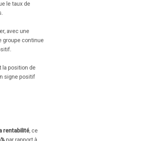
ue le taux de
s.
ier, avec une
Le groupe continue
itif.
 la position de
 signe positif
a rentabilité
, ce
6%
par rapport à