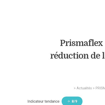
Prismaflex 
réduction de 
>
Actualités
>
PRISM
Indicateur tendance
8/9