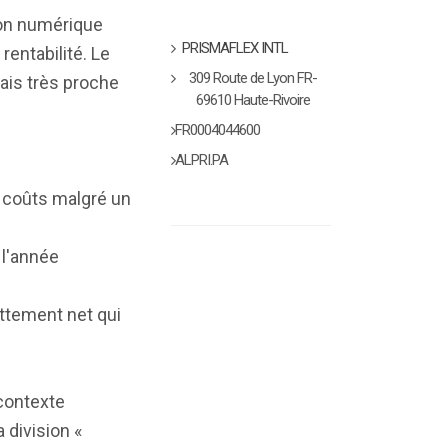
ion numérique
PRISMAFLEX INTL
rentabilité. Le
309 Route de Lyon FR-
mais très proche
69610 Haute-Rivoire
FR0004044600
ALPRI.PA
es coûts malgré un
l'année
ettement net qui
contexte
a division «