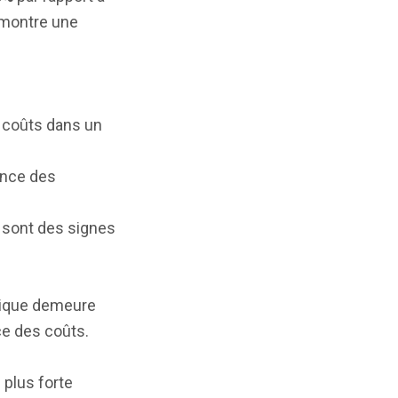
i montre une
 coûts dans un
ance des
sont des signes
mique demeure
ce des coûts.
 plus forte