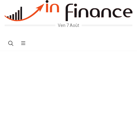
Ven 7 Août