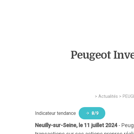
Peugeot Inve
>
Actualités
>
PEUG
Indicateur tendance
8/9
Neuilly-sur-Seine, le 11 juillet 2024
- Peug
transactions sur ses actions propres réalis