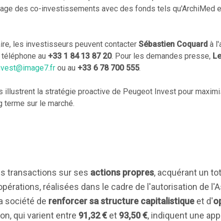
ngage des co-investissements avec des fonds tels qu'ArchiMed e
re, les investisseurs peuvent contacter
Sébastien Coquard
à l
 téléphone au
+33 1 84 13 87 20
. Pour les demandes presse,
Le
nvest@image7.fr
ou au
+33 6 78 700 555
.
 illustrent la stratégie proactive de Peugeot Invest pour maximi
ng terme sur le marché.
s transactions sur ses
actions propres
, acquérant un to
s opérations, réalisées dans le cadre de l'autorisation de 
la société de
renforcer sa structure capitalistique
et d'
op
ion, qui varient entre
91,32 €
et
93,50 €
, indiquent une ap