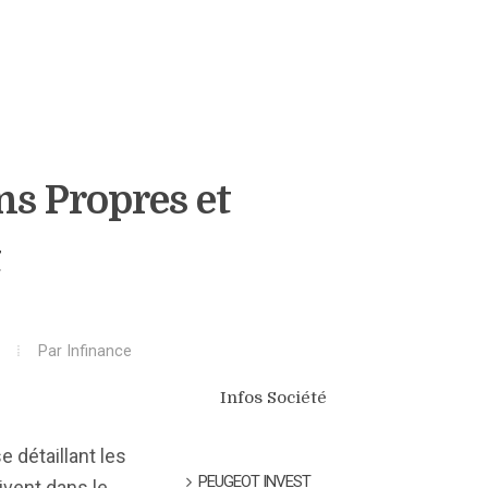
ns Propres et
t
Par
Infinance
Infos Société
détaillant les
PEUGEOT INVEST
ivent dans le