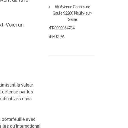
66 Avenue Charles de
Gaulle 92200 Neuilly-sur-
Seine
t. Voici un
FR0000064784
PEUG.PA
imisant la valeur
t détenue par les
nificatives dans
 portefeuille avec
les qu'International