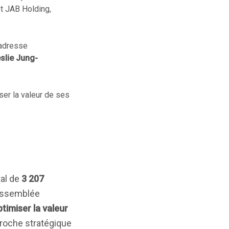
t JAB Holding,
'adresse
slie Jung-
ser la valeur de ses
tal de
3 207
l'Assemblée
timiser la valeur
proche stratégique