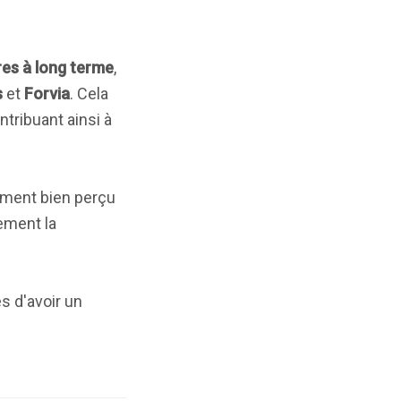
res à long terme
,
s
et
Forvia
. Cela
ntribuant ainsi à
ement bien perçu
ement la
s d'avoir un