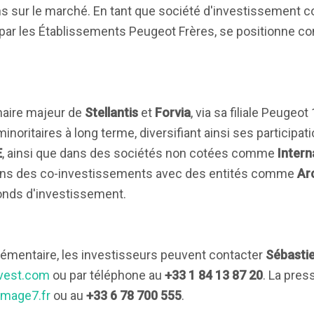
ions sur le marché. En tant que société d'investissement c
 par les Établissements Peugeot Frères, se positionne 
naire majeur de
Stellantis
et
Forvia
, via sa filiale Peugeo
oritaires à long terme, diversifiant ainsi ses participat
E
, ainsi que dans des sociétés non cotées comme
Intern
 dans des co-investissements avec des entités comme
Ar
fonds d'investissement.
émentaire, les investisseurs peuvent contacter
Sébasti
vest.com
ou par téléphone au
+33 1 84 13 87 20
. La pres
mage7.fr
ou au
+33 6 78 700 555
.