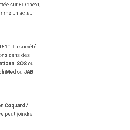
otée sur Euronext,
comme un acteur
t 1810. La société
ions dans des
ational SOS
ou
chiMed
ou
JAB
en Coquard
à
se peut joindre