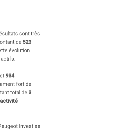
résultats sont très
ontant de
523
ette évolution
actifs.
et
934
ement fort de
ant total de
3
activité
, Peugeot Invest se