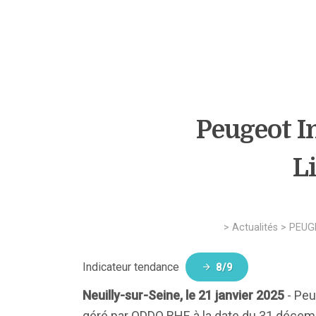
Peugeot In
L
>
Actualités
>
PEUG
Indicateur tendance
8/9
Neuilly-sur-Seine, le 21 janvier 2025
- Peu
géré par ODDO BHF, à la date du 31 décemb