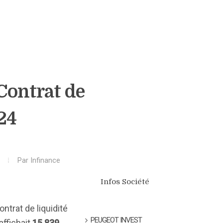
 Contrat de
24
Par
Infinance
Infos Société
ntrat de liquidité
PEUGEOT INVEST
affichait
15 839