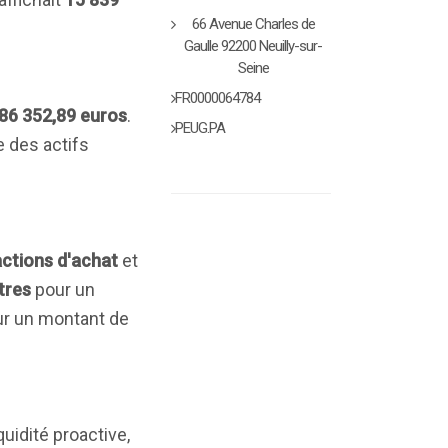
66 Avenue Charles de
Gaulle 92200 Neuilly-sur-
Seine
FR0000064784
86 352,89 euros
.
PEUG.PA
e des actifs
actions d'achat
et
tres
pour un
r un montant de
idité proactive,