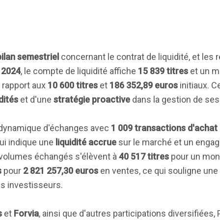
bilan semestriel
concernant le contrat de liquidité, et les 
 2024
, le compte de liquidité affiche
15 839 titres
et un m
r rapport aux
10 600 titres
et
186 352,89 euros
initiaux. C
dités
et d'une
stratégie proactive
dans la gestion de ses 
e dynamique d'échanges avec
1 009 transactions d'achat
qui indique une
liquidité accrue
sur le marché et un engag
 volumes échangés s'élèvent à
40 517 titres
pour un mont
s
pour
2 821 257,30 euros
en ventes, ce qui souligne une
s investisseurs.
s
et
Forvia
, ainsi que d'autres participations diversifiées