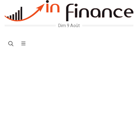
Dim 9 Août