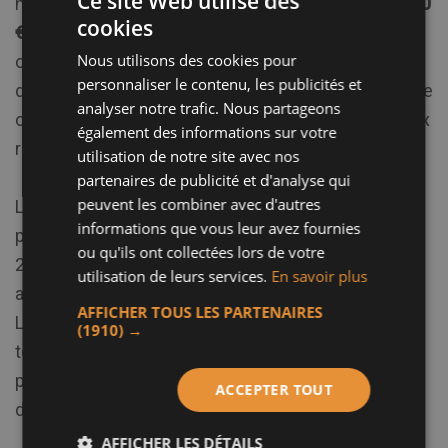
Ce site Web utilise des
nette amélioration par rapport à la perte de
3 956 000
cookies
€
en 2024. Cette performance est le fruit d'une
Nous utilisons des cookies pour
combinaison d'un résultat d'exploitation amélioré,
personnaliser le contenu, les publicités et
d'un résultat financier positif de
1 881 000 €
, et d'une
analyser notre trafic. Nous partageons
charge d'impôt quasi nulle grâce aux déficits fiscaux
également des informations sur votre
reportables.
utilisation de notre site avec nos
partenaires de publicité et d'analyse qui
peuvent les combiner avec d'autres
Les capitaux propres ont également montré un
informations que vous leur avez fournies
progrès significatif, passant de
(6 116 000 €)
en
ou qu'ils ont collectées lors de votre
2024 à
(744 000 €)
en 2025, soutenus par des
utilisation de leurs services.
En savoir plus
augmentations de capital et le résultat bénéficiaire.
AFFICHER TOUS LES PARTENAIRES
La
dette financière
a été considérablement réduite,
(1910) →
tombant à
829 000 €
contre
3 200 000 €
l'année
précédente, illustrant une gestion efficace de la
ACCEPTER TOUT
dette.
AFFICHER LES DÉTAILS