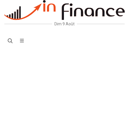
Dim 9 Août