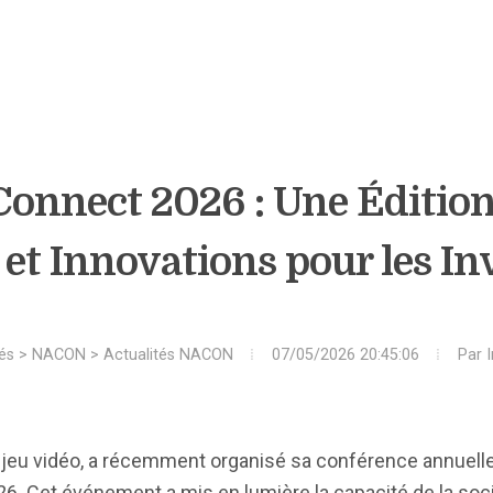
nnect 2026 : Une Édition
t Innovations pour les In
és
>
NACON
>
Actualités NACON
07/05/2026 20:45:06
Par
du jeu vidéo, a récemment organisé sa conférence annuell
026. Cet événement a mis en lumière la capacité de la soci