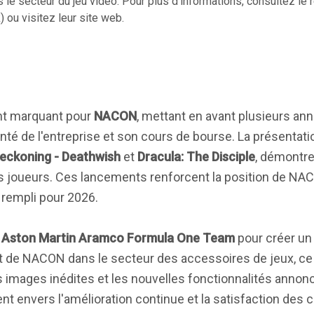
 le secteur du jeu vidéo. Pour plus d'informations, consultez le r
 ou visitez leur site web.
t marquant pour
NACON
, mettant en avant plusieurs an
santé de l'entreprise et son cours de bourse. La présenta
eckoning - Deathwish
et
Dracula: The Disciple
, démontre
 des joueurs. Ces lancements renforcent la position de NA
 rempli pour 2026.
c
Aston Martin Aramco Formula One Team
pour créer un 
t de NACON dans le secteur des accessoires de jeux, ce 
s images inédites et les nouvelles fonctionnalités anno
 envers l'amélioration continue et la satisfaction des cl