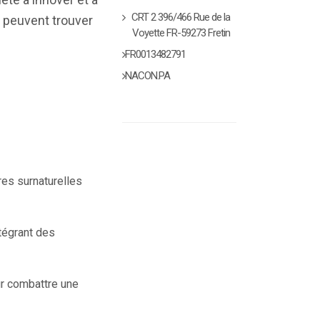
CRT 2 396/466 Rue de la
s peuvent trouver
Voyette FR-59273 Fretin
FR0013482791
NACON.PA
res surnaturelles
ntégrant des
ur combattre une