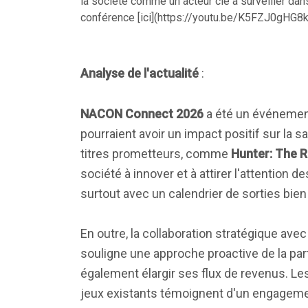
la société comme un acteur clé à surveiller dans
conférence [ici](https://youtu.be/K5FZJ0gHG8k)
Analyse de l'actualité
:
NACON Connect 2026
a été un événemen
pourraient avoir un impact positif sur la 
titres prometteurs, comme
Hunter: The R
société à innover et à attirer l'attention
surtout avec un calendrier de sorties bien
En outre, la collaboration stratégique ave
souligne une approche proactive de la par
également élargir ses flux de revenus. Le
jeux existants témoignent d'un engagement