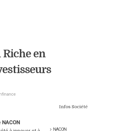
 Riche en
vestisseurs
Infinance
Infos Société
e
NACON
NACON
été à innover et à