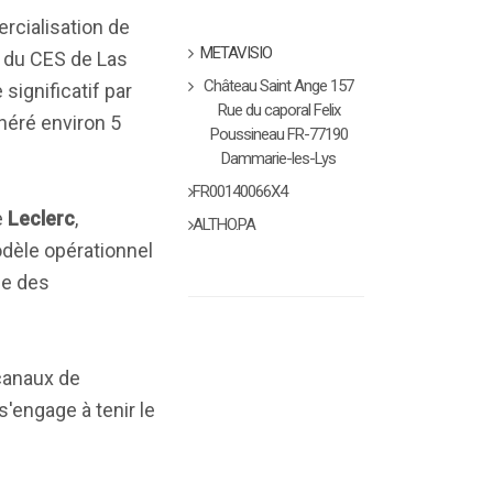
rcialisation de
METAVISIO
 du CES de Las
Château Saint Ange 157
ignificatif par
Rue du caporal Felix
néré environ 5
Poussineau FR-77190
Dammarie-les-Lys
FR00140066X4
e
Leclerc
,
ALTHO.PA
odèle opérationnel
ée des
canaux de
s'engage à tenir le