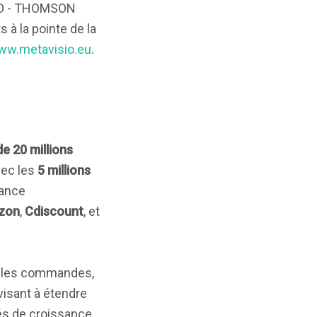
SIO - THOMSON
 à la pointe de la
ww.metavisio.eu
.
 20 millions
vec les
5 millions
sance
zon
,
Cdiscount
, et
velles commandes,
visant à étendre
tés de croissance.