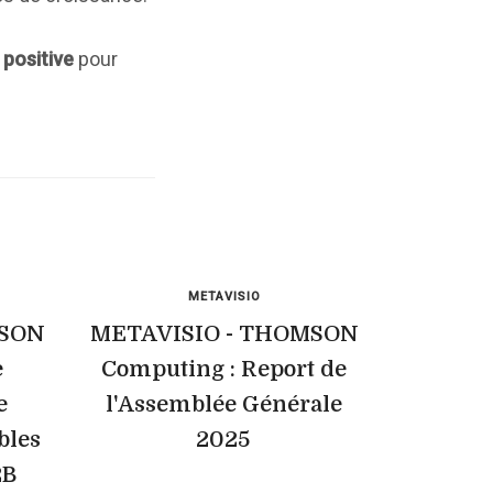
positive
pour
METAVISIO
MSON
METAVISIO - THOMSON
e
Computing : Report de
e
l'Assemblée Générale
bles
2025
2B