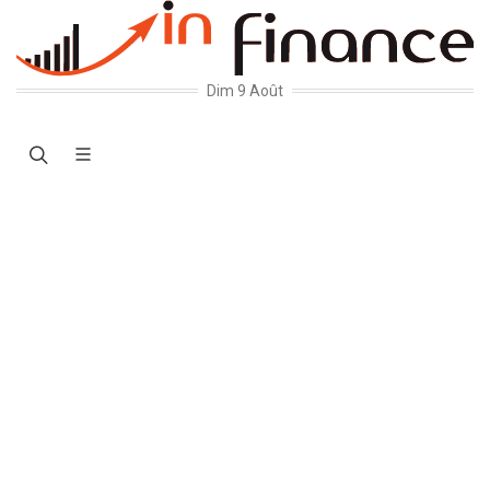
Dim 9 Août