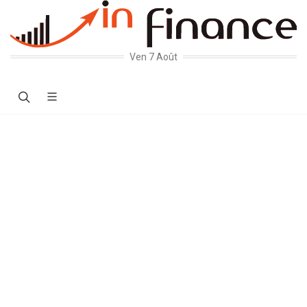
Ven 7 Août