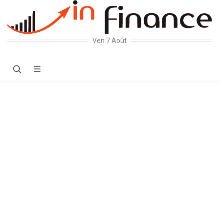
Ven 7 Août