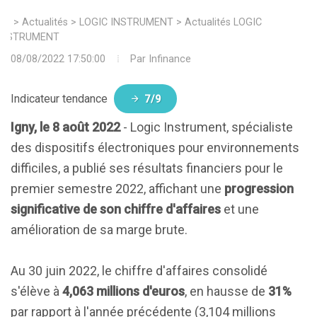
>
Actualités
>
LOGIC INSTRUMENT
>
Actualités LOGIC
INSTRUMENT
08/08/2022 17:50:00
Par
Infinance
Indicateur tendance
7/9
Igny, le 8 août 2022
- Logic Instrument, spécialiste
des dispositifs électroniques pour environnements
difficiles, a publié ses résultats financiers pour le
premier semestre 2022, affichant une
progression
significative de son chiffre d'affaires
et une
amélioration de sa marge brute.
Au 30 juin 2022, le chiffre d'affaires consolidé
s'élève à
4,063 millions d'euros
, en hausse de
31%
par rapport à l'année précédente (3,104 millions