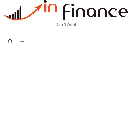
Dim 9 Août