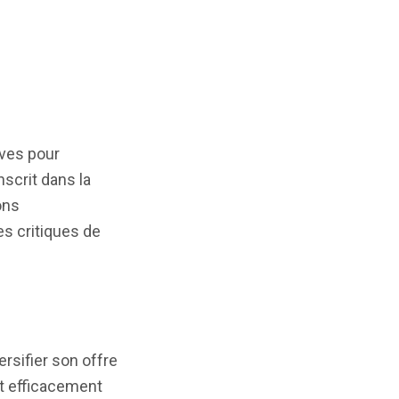
ives pour
scrit dans la
ons
s critiques de
rsifier son offre
nt efficacement