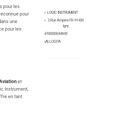
s pour les
LOGIC INSTRUMENT
 reconnue pour
3 Rue Ampère FR-91430
t dans une
Igny
ce pour les
FR0000044943
ALLOG.PA
Aviation
et
ic Instrument,
ffre en tant