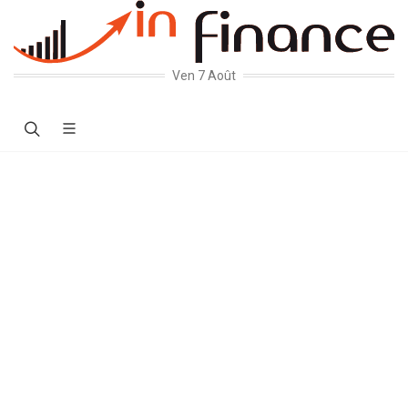
Ven 7 Août