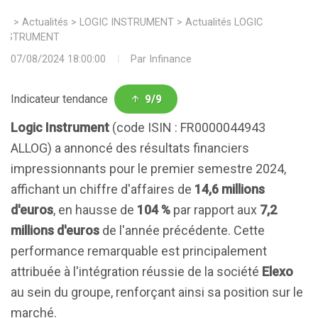
>
Actualités
>
LOGIC INSTRUMENT
>
Actualités LOGIC
INSTRUMENT
07/08/2024 18:00:00
Par
Infinance
Indicateur tendance
9/9
Logic Instrument
(code ISIN : FR0000044943
ALLOG) a annoncé des résultats financiers
impressionnants pour le premier semestre 2024,
affichant un chiffre d'affaires de
14,6 millions
d'euros
, en hausse de
104 %
par rapport aux
7,2
millions d'euros
de l'année précédente. Cette
performance remarquable est principalement
attribuée à l'intégration réussie de la société
Elexo
au sein du groupe, renforçant ainsi sa position sur le
marché.