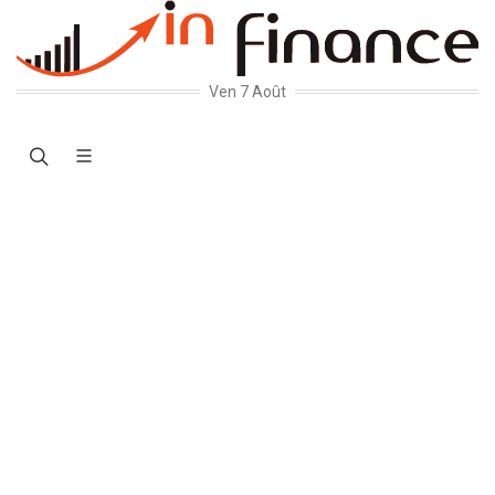
Ven 7 Août