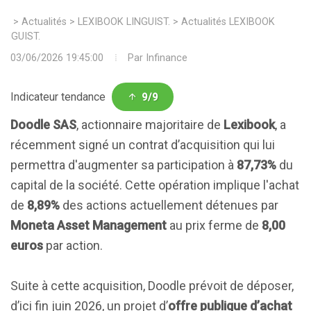
>
Actualités
>
LEXIBOOK LINGUIST.
>
Actualités LEXIBOOK
LINGUIST.
03/06/2026 19:45:00
Par
Infinance
Indicateur tendance
9/9
Doodle SAS
, actionnaire majoritaire de
Lexibook
, a
récemment signé un contrat d’acquisition qui lui
permettra d'augmenter sa participation à
87,73%
du
capital de la société. Cette opération implique l'achat
de
8,89%
des actions actuellement détenues par
Moneta Asset Management
au prix ferme de
8,00
euros
par action.
Suite à cette acquisition, Doodle prévoit de déposer,
d’ici fin juin 2026, un projet d’
offre publique d’achat