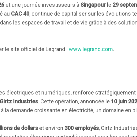
26
et une journée investisseurs à
Singapour
le
29 septe
ré au
CAC 40
, continue de capitaliser sur les évolutions 
e dans les espaces de travail et de vie grâce à des soluti
 le site officiel de Legrand :
www.legrand.com
.
ures électriques et numériques, renforce stratégiquement
Girtz Industries
. Cette opération, annoncée le
10 juin 20
e à la demande croissante en électricité, un domaine en p
llions de dollars
et environ
300 employés
, Girtz Industri
alimentation électrique, particulièrement pour les centre