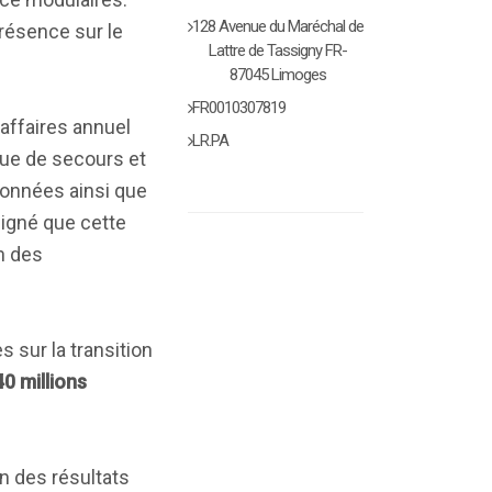
128 Avenue du Maréchal de
présence sur le
Lattre de Tassigny FR-
87045 Limoges
FR0010307819
'affaires annuel
LR.PA
que de secours et
données ainsi que
ligné que cette
n des
 sur la transition
0 millions
n des résultats