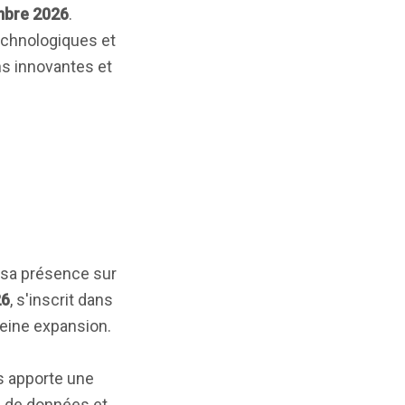
mbre 2026
.
technologiques et
ons innovantes et
 sa présence sur
26
, s'inscrit dans
leine expansion.
es apporte une
s de données et