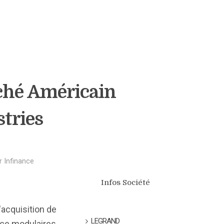
rché Américain
stries
r
Infinance
Infos Société
'acquisition de
LEGRAND
nce modulaires.