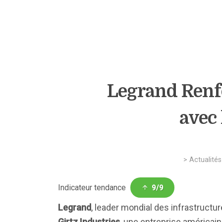
Legrand Renfo
avec 
>
Actualités
Indicateur tendance
9/9
Legrand
, leader mondial des infrastructu
Girtz Industries
, une entreprise américai