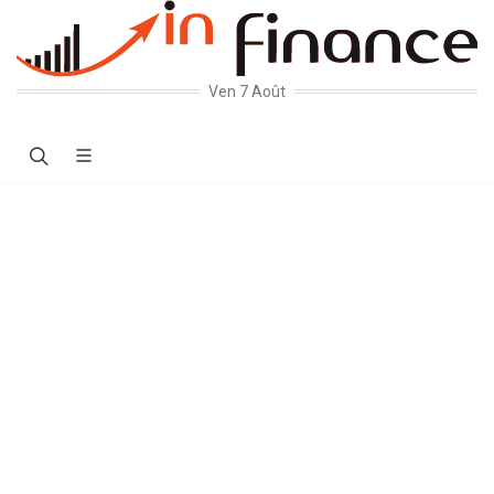
Ven 7 Août