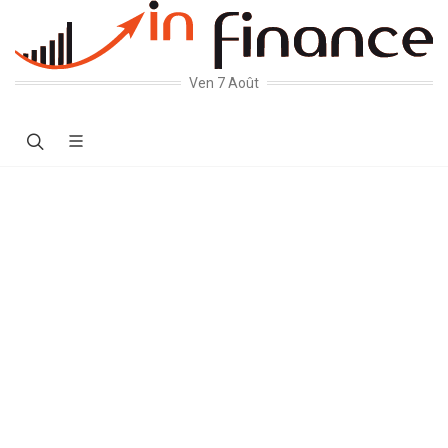
Ven 7 Août