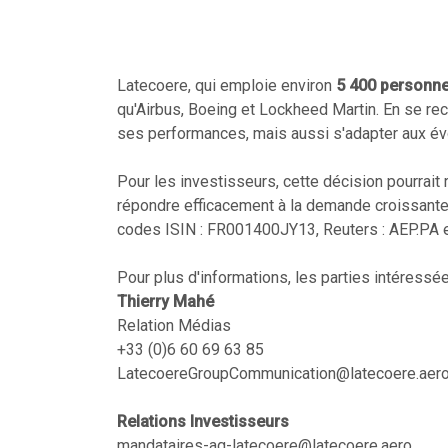
Latecoere, qui emploie environ
5 400 personne
qu'Airbus, Boeing et Lockheed Martin. En se re
ses performances, mais aussi s'adapter aux évo
Pour les investisseurs, cette décision pourrait
répondre efficacement à la demande croissante
codes ISIN : FR001400JY13, Reuters : AEP.PA e
Pour plus d'informations, les parties intéressé
Thierry Mahé
Relation Médias
+33 (0)6 60 69 63 85
LatecoereGroupCommunication@latecoere.aer
Relations Investisseurs
mandataires-ag-latecoere@latecoere.aero
.