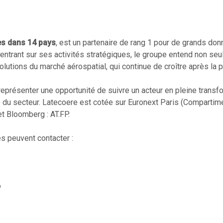
s dans 14 pays
, est un partenaire de rang 1 pour de grands don
centrant sur ses activités stratégiques, le groupe entend non se
lutions du marché aérospatial, qui continue de croître après la 
 représenter une opportunité de suivre un acteur en pleine transf
 du secteur. Latecoere est cotée sur Euronext Paris (Compartim
t Bloomberg : AT.FP.
es peuvent contacter :
o