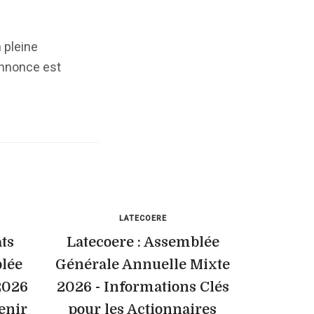
 pleine
annonce est
LATECOERE
ats
Latecoere : Assemblée
blée
Générale Annuelle Mixte
2026
2026 - Informations Clés
enir
pour les Actionnaires