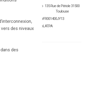
135 Rue de Périole 31500
Toulouse
FR001400JY13
d’interconnexion,
LAT.PA
e vers des niveaux
t dans des