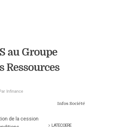
ES au Groupe
es Ressources
Par
Infinance
Infos Société
tion de la cession
LATECOERE
onditions