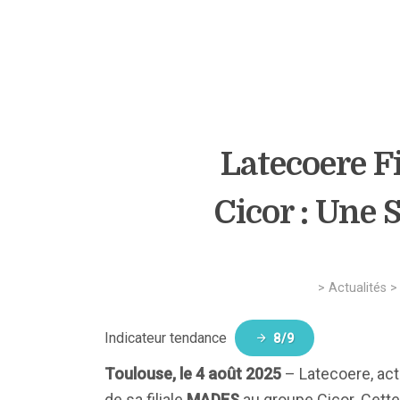
Latecoere F
Cicor : Une 
>
Actualités
Indicateur tendance
8/9
Toulouse, le 4 août 2025
– Latecoere, acte
de sa filiale
MADES
au groupe Cicor. Cette 