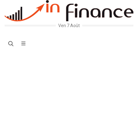
Ven 7 Août