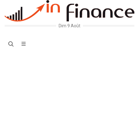
Dim 9 Août