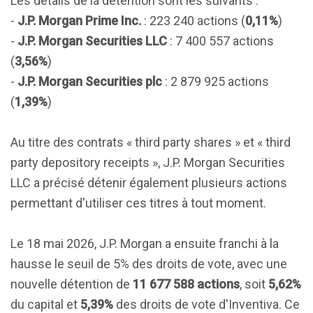
Les détails de la détention sont les suivants :
-
J.P. Morgan Prime Inc.
: 223 240 actions (
0,11%
)
-
J.P. Morgan Securities LLC
: 7 400 557 actions
(
3,56%
)
-
J.P. Morgan Securities plc
: 2 879 925 actions
(
1,39%
)
Au titre des contrats « third party shares » et « third
party depository receipts », J.P. Morgan Securities
LLC a précisé détenir également plusieurs actions
permettant d'utiliser ces titres à tout moment.
Le 18 mai 2026, J.P. Morgan a ensuite franchi à la
hausse le seuil de 5% des droits de vote, avec une
nouvelle détention de
11 677 588 actions
, soit
5,62%
du capital et
5,39%
des droits de vote d'Inventiva. Ce