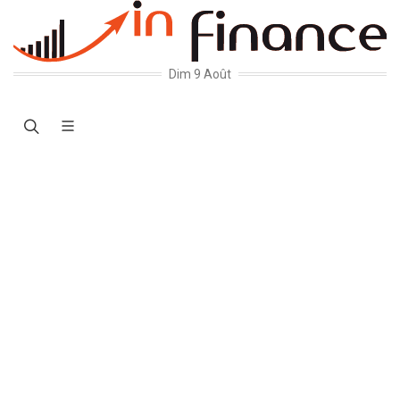
Dim 9 Août