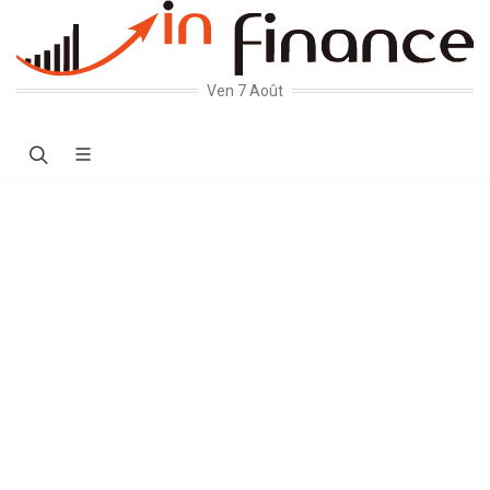
Ven 7 Août