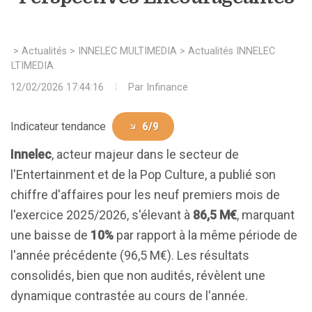
>
Actualités
>
INNELEC MULTIMEDIA
>
Actualités INNELEC
MULTIMEDIA
12/02/2026 17:44:16
Par
Infinance
Indicateur tendance
6/9
Innelec
, acteur majeur dans le secteur de
l'Entertainment et de la Pop Culture, a publié son
chiffre d'affaires pour les neuf premiers mois de
l'exercice 2025/2026, s'élevant à
86,5 M€
, marquant
une baisse de
10%
par rapport à la même période de
l'année précédente (96,5 M€). Les résultats
consolidés, bien que non audités, révèlent une
dynamique contrastée au cours de l'année.