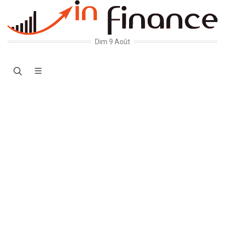
Dim 9 Août